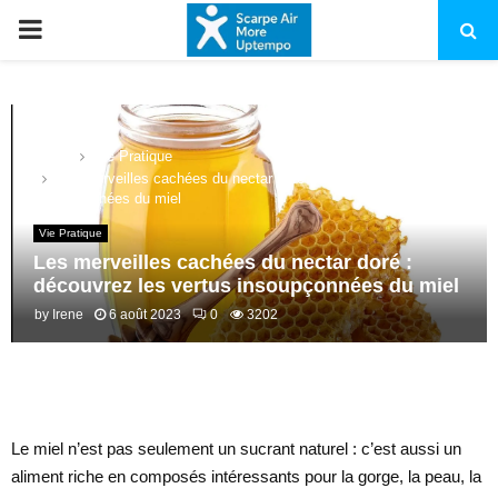
PRIMARY
MENU
Home
Vie Pratique
Les merveilles cachées du nectar doré : découvrez les vertus
insoupçonnées du miel
Vie Pratique
Les merveilles cachées du nectar doré :
découvrez les vertus insoupçonnées du miel
by
Irene
6 août 2023
0
3202
Le miel n’est pas seulement un sucrant naturel : c’est aussi un
aliment riche en composés intéressants pour la gorge, la peau, la