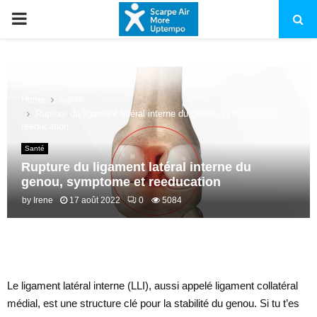
PRIMARY
MENU
Home
Santé
Rupture du ligament latéral interne du genou, symptome et
reeducation
Santé
Rupture du ligament latéral interne du
genou, symptome et reeducation
by
Irene
17 août 2022
0
5084
Le ligament latéral interne (LLI), aussi appelé ligament collatéral
médial, est une structure clé pour la stabilité du genou. Si tu t’es