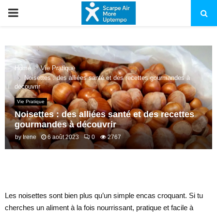
PRIMARY
MENU
Home
Vie Pratique
Noisettes : des alliées santé et des recettes gourmandes à
découvrir
Vie Pratique
Noisettes : des alliées santé et des recettes
gourmandes à découvrir
by
Irene
6 août 2023
0
2767
Les noisettes sont bien plus qu’un simple encas croquant. Si tu
cherches un aliment à la fois nourrissant, pratique et facile à