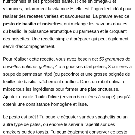
nutritionnels et ses propriétés santé. Riche en oméga-3 et
vitamines, notamment la vitamine E, elle est l’ingrédient idéal pour
réaliser des recettes variées et savoureuses. La preuve avec ce
pesto de basilic et noisettes
, qui mélange les saveurs douces
du basilic, la puissance aromatique du parmesan et le croquant
des noisettes. Une recette simple à préparer qui peut également
servir d’accompagnement.
Pour réaliser cette recette, vous avez besoin de:
50 grammes de
noisettes entières grillées
, 4 à 5 gousses d’ail pelées, 3 cuillères à
soupe de parmesan râpé (ou pecorino) et une grosse poignée de
feuilles de basilic fraîchement cueillies. Dans un robot culinaire,
mixez tous les ingrédients pour former une pâte onctueuse.
Ajoutez ensuite l’huile d’olive (environ 6 cuillères à soupe) jusqu’à
obtenir une consistance homogène et lisse.
Le pesto est prêt ! Tu peux le déguster sur des spaghettis ou un
autre type de pâtes, ou encore le servir à l’apéritif sur des
crackers ou des toasts. Tu peux également conserver ce pesto