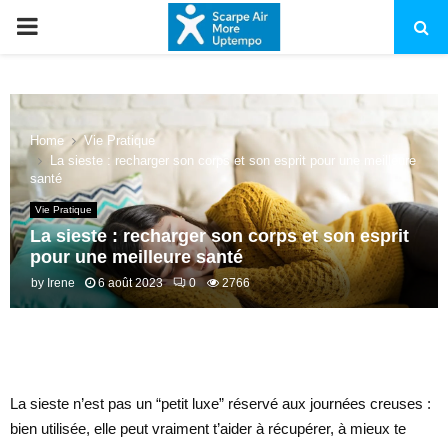
PRIMARY
MENU
Home
Vie Pratique
La sieste : recharger son corps et son esprit pour une meilleure
santé
Vie Pratique
La sieste : recharger son corps et son esprit
pour une meilleure santé
by
Irene
6 août 2023
0
2766
La sieste n’est pas un “petit luxe” réservé aux journées creuses :
bien utilisée, elle peut vraiment t’aider à récupérer, à mieux te