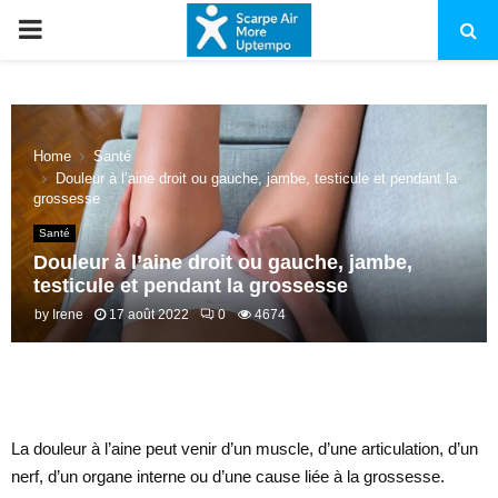
PRIMARY
MENU
Home
Santé
Douleur à l’aine droit ou gauche, jambe, testicule et pendant la
grossesse
Santé
Douleur à l’aine droit ou gauche, jambe,
testicule et pendant la grossesse
by
Irene
17 août 2022
0
4674
La douleur à l’aine peut venir d’un muscle, d’une articulation, d’un
nerf, d’un organe interne ou d’une cause liée à la grossesse.