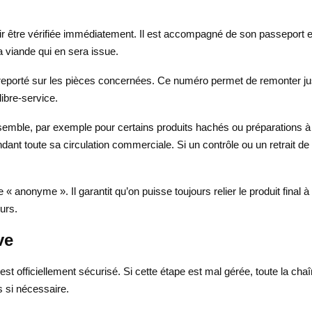
ouvoir être vérifiée immédiatement. Il est accompagné de son passeport
 la viande qui en sera issue.
reporté sur les pièces concernées. Ce numéro permet de remonter jusq
libre-service.
mble, par exemple pour certains produits hachés ou préparations à b
nt toute sa circulation commerciale. Si un contrôle ou un retrait de pr
 anonyme ». Il garantit qu’on puisse toujours relier le produit final à
urs.
ve
 est officiellement sécurisé. Si cette étape est mal gérée, toute la chaîne
ts si nécessaire.