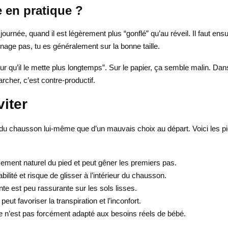
e en pratique ?
ournée, quand il est légèrement plus “gonflé” qu’au réveil. Il faut ensu
 nage pas, tu es généralement sur la bonne taille.
our qu’il le mette plus longtemps”. Sur le papier, ça semble malin. Dan
rcher, c’est contre-productif.
viter
du chausson lui-même que d’un mauvais choix au départ. Voici les piè
ement naturel du pied et peut gêner les premiers pas.
ilité et risque de glisser à l’intérieur du chausson.
e est peu rassurante sur les sols lisses.
ut favoriser la transpiration et l’inconfort.
e n’est pas forcément adapté aux besoins réels de bébé.