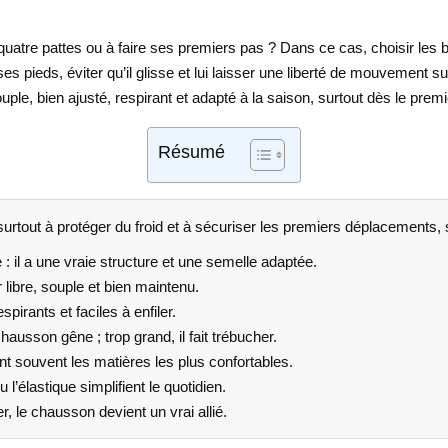
atre pattes ou à faire ses premiers pas ? Dans ce cas, choisir les b
r ses pieds, éviter qu’il glisse et lui laisser une liberté de mouvemen
le, bien ajusté, respirant et adapté à la saison, surtout dès le premi
Résumé
rtout à protéger du froid et à sécuriser les premiers déplacements, s
 il a une vraie structure et une semelle adaptée.
 libre, souple et bien maintenu.
pirants et faciles à enfiler.
 chausson gêne ; trop grand, il fait trébucher.
sont souvent les matières les plus confortables.
’élastique simplifient le quotidien.
, le chausson devient un vrai allié.