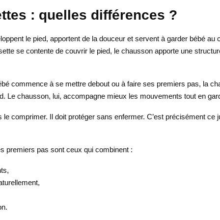
es : quelles différences ?
eloppent le pied, apportent de la douceur et servent à garder bébé au
tte se contente de couvrir le pied, le chausson apporte une structure 
bébé commence à se mettre debout ou à faire ses premiers pas, la chaus
froid. Le chausson, lui, accompagne mieux les mouvements tout en gar
e comprimer. Il doit protéger sans enfermer. C’est précisément ce just
les premiers pas sont ceux qui combinent :
ts,
aturellement,
on.