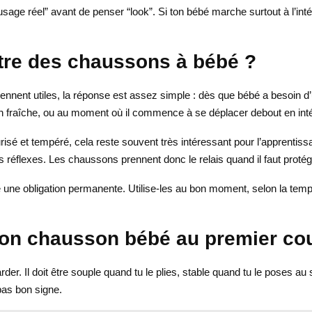
“usage réel” avant de penser “look”. Si ton bébé marche surtout à l’int
ttre des chaussons à bébé ?
ennent utiles, la réponse est assez simple : dès que bébé a besoin d
n fraîche, ou au moment où il commence à se déplacer debout en inté
isé et tempéré, cela reste souvent très intéressant pour l’apprentiss
ons réflexes. Les chaussons prennent donc le relais quand il faut proté
 une obligation permanente. Utilise-les au bon moment, selon la tempér
on chausson bébé au premier cou
er. Il doit être souple quand tu le plies, stable quand tu le poses au 
pas bon signe.