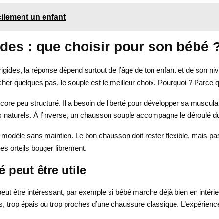
cilement un enfant
des : que choisir pour son bébé 
igides, la réponse dépend surtout de l’âge de ton enfant et de son n
cher quelques pas, le souple est le meilleur choix. Pourquoi ? Parce 
t encore peu structuré. Il a besoin de liberté pour développer sa muscul
s naturels. À l’inverse, un chausson souple accompagne le déroulé du
un modèle sans maintien. Le bon chausson doit rester flexible, mais p
 les orteils bouger librement.
 peut être utile
t être intéressant, par exemple si bébé marche déjà bien en intérieur
es, trop épais ou trop proches d’une chaussure classique. L’expérien