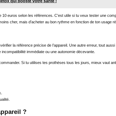
détox qui booste votre santé !
10 euros selon les références. C’est utile si tu veux tester une compat
oins cher, mais d’acheter au bon rythme en fonction de ton usage ré
rifier la référence précise de l’appareil. Une autre erreur, tout aussi
r une incompatibilité immédiate ou une autonomie décevante.
recommander. Si tu utilises tes prothèses tous les jours, mieux vaut anti
k.
alité.
appareil ?