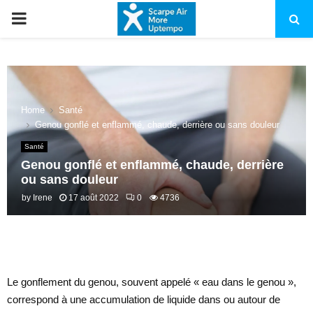
PRIMARY
MENU
Home
Santé
Genou gonflé et enflammé, chaude, derrière ou sans douleur
Santé
Genou gonflé et enflammé, chaude, derrière
ou sans douleur
by
Irene
17 août 2022
0
4736
Le gonflement du genou, souvent appelé « eau dans le genou »,
correspond à une accumulation de liquide dans ou autour de