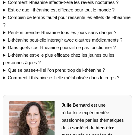
Comment l-théanine affecte-t-elle les réveils nocturnes ?
Est-ce que l-théanine est efficace pour tout le monde ?
Combien de temps faut-il pour ressentir les effets de l-théanine
?
Peut-on prendre l-théanine tous les jours sans danger ?
L-théanine peut-elle interagir avec d’autres médicaments ?
Dans quels cas l-théanine pourrait ne pas fonctionner ?
L-théanine est-elle plus efficace chez les jeunes ou les
personnes âgées ?
Que se passe-t-il si l’on prend trop de l-théanine ?
Comment l-théanine est-elle métabolisée dans le corps ?
Julie Bernard
est une
rédactrice expérimentée
passionnée par les thématiques
de la
santé
et du
bien-être
.