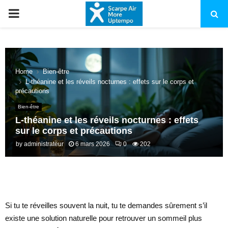
PRIMARY
MENU
Home
Bien-être
L-théanine et les réveils nocturnes : effets sur le corps et
précautions
Bien-être
L-théanine et les réveils nocturnes : effets
sur le corps et précautions
by
administrateur
6 mars 2026
0
202
Si tu te réveilles souvent la nuit, tu te demandes sûrement s’il
existe une solution naturelle pour retrouver un sommeil plus