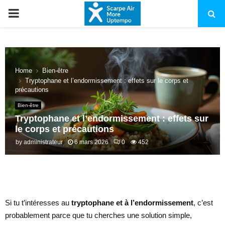
PRIMARY
MENU
Home
Bien-être
Tryptophane et l’endormissement : effets sur le corps et
précautions
Bien-être
Tryptophane et l’endormissement : effets sur
le corps et précautions
by
administrateur
6 mars 2026
0
452
Si tu t’intéresses au
tryptophane et à l’endormissement
, c’est
probablement parce que tu cherches une solution simple,