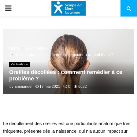
PRIMARY
MENU
Home
Vie Pratique
Oreilles décollées : comment remédier à ce problème ?
Vie Pratique
Oreilles décollées : comment remédier à ce
problème ?
by
Emmanuel
17 mai 2021
0
6622
Le décollement des oreilles est une particularité anatomique très
fréquente, présente dès la naissance, qui n’a aucun impact sur