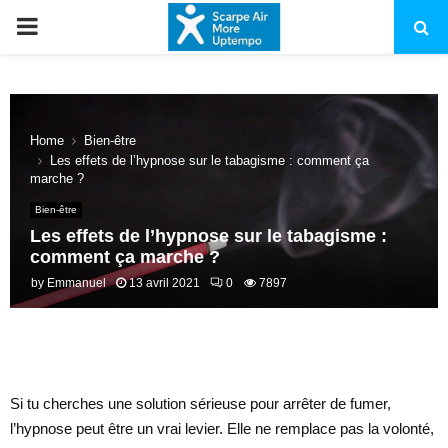
PRIMARY
MENU
Home
Bien-être
Les effets de l’hypnose sur le tabagisme : comment ça
marche ?
Bien-être
Les effets de l’hypnose sur le tabagisme :
comment ça marche ?
by
Emmanuel
13 avril 2021
0
7897
Si tu cherches une solution sérieuse pour arrêter de fumer,
l’hypnose peut être un vrai levier. Elle ne remplace pas la volonté,