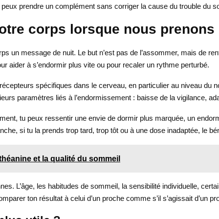
 peux prendre un complément sans corriger la cause du trouble du s
notre corps lorsque nous prenons 
orps un message de nuit. Le but n’est pas de l’assommer, mais de ren
pour aider à s’endormir plus vite ou pour recaler un rythme perturbé.
 récepteurs spécifiques dans le cerveau, en particulier au niveau du 
usieurs paramètres liés à l’endormissement : baisse de la vigilance, ad
ment, tu peux ressentir une envie de dormir plus marquée, un endorm
, si tu la prends trop tard, trop tôt ou à une dose inadaptée, le bénéf
-théanine et la qualité du sommeil
nnes. L’âge, les habitudes de sommeil, la sensibilité individuelle, c
 comparer ton résultat à celui d’un proche comme s’il s’agissait d’un pr