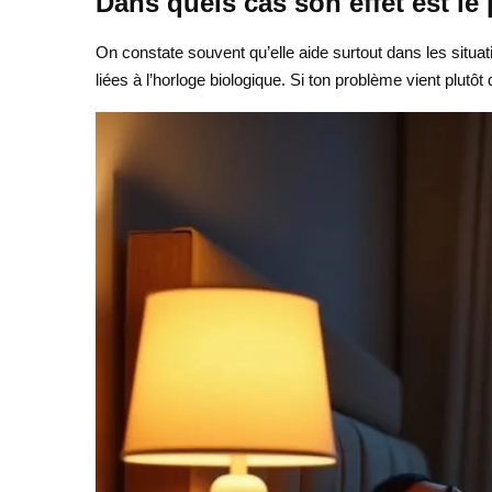
Dans quels cas son effet est le 
On constate souvent qu’elle aide surtout dans les situa
liées à l’horloge biologique. Si ton problème vient plutô