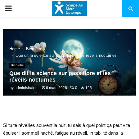
PRIMARY
MENU
Home
Bien-être
Que dit la science sur passiflore et les réveils nocturnes
Bien-être
Que dit la science sur passiflore et les
réveils nocturnes
by
administrateur
6 mars 2026
0
195
Si tu te réveilles souvent la nuit, tu sais à quel point ça peut vite
épuiser : sommeil haché, fatigue au réveil, irritabilité dans la