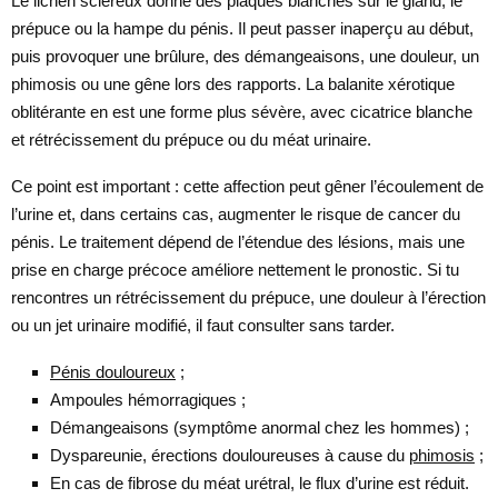
Le lichen scléreux donne des plaques blanches sur le gland, le
prépuce ou la hampe du pénis. Il peut passer inaperçu au début,
puis provoquer une brûlure, des démangeaisons, une douleur, un
phimosis ou une gêne lors des rapports. La balanite xérotique
oblitérante en est une forme plus sévère, avec cicatrice blanche
et rétrécissement du prépuce ou du méat urinaire.
Ce point est important : cette affection peut gêner l’écoulement de
l’urine et, dans certains cas, augmenter le risque de cancer du
pénis. Le traitement dépend de l’étendue des lésions, mais une
prise en charge précoce améliore nettement le pronostic. Si tu
rencontres un rétrécissement du prépuce, une douleur à l’érection
ou un jet urinaire modifié, il faut consulter sans tarder.
Pénis douloureux
;
Ampoules hémorragiques ;
Démangeaisons (symptôme anormal chez les hommes) ;
Dyspareunie, érections douloureuses à cause du
phimosis
;
En cas de fibrose du méat urétral, le flux d’urine est réduit.