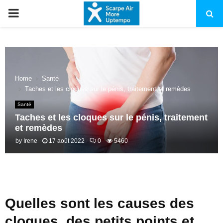
PRIMARY
MENU
Home
Santé
Taches et les cloques sur le pénis, traitement et remèdes
Santé
Taches et les cloques sur le pénis, traitement
et remèdes
by
Irene
17 août 2022
0
5460
Quelles sont les causes des
cloques, des petits points et