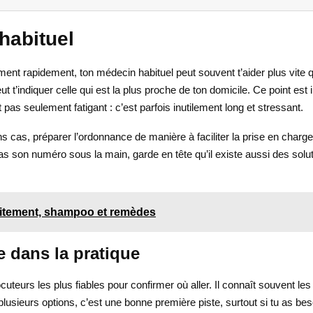
habituel
ent rapidement, ton médecin habituel peut souvent t’aider plus vite qu
’indiquer celle qui est la plus proche de ton domicile. Ce point est im
t pas seulement fatigant : c’est parfois inutilement long et stressant.
 cas, préparer l’ordonnance de manière à faciliter la prise en charge
as pas son numéro sous la main, garde en tête qu’il existe aussi des so
traitement, shampoo et remèdes
e dans la pratique
cuteurs les plus fiables pour confirmer où aller. Il connaît souvent le
lusieurs options, c’est une bonne première piste, surtout si tu as beso