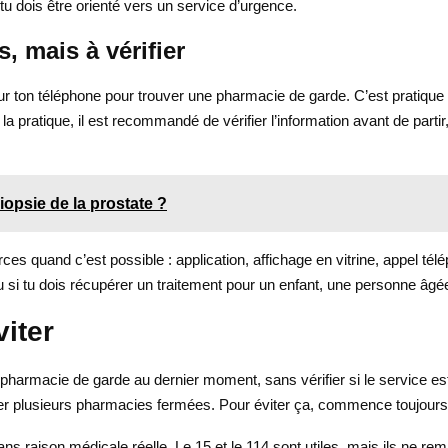
tu dois être orienté vers un service d’urgence.
, mais à vérifier
ur ton téléphone pour trouver une pharmacie de garde. C’est pratique 
a pratique, il est recommandé de vérifier l’information avant de partir
iopsie de la prostate ?
ces quand c’est possible : application, affichage en vitrine, appel télé
ou si tu dois récupérer un traitement pour un enfant, une personne âgé
viter
armacie de garde au dernier moment, sans vérifier si le service est 
ler plusieurs pharmacies fermées. Pour éviter ça, commence toujours p
ans raison médicale réelle. Le 15 et le 114 sont utiles, mais ils ne re