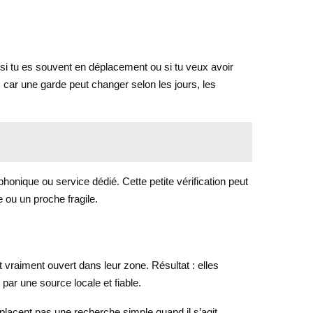
si tu es souvent en déplacement ou si tu veux avoir
, car une garde peut changer selon les jours, les
phonique ou service dédié. Cette petite vérification peut
e ou un proche fragile.
vraiment ouvert dans leur zone. Résultat : elles
ar une source locale et fiable.
mplacent pas une recherche simple quand il s’agit